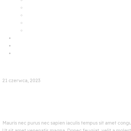
How to arrive
Accommodation
Campings
What to visit
Tickets
Sponsors and Partners
Contact
Menu
21 czerwca, 2023
Blandit Volutpat Maecenas Vo
Mauris nec purus nec sapien iaculis tempus sit amet congue
Ut sit amet venenatis magna. Donec feugiat, velit a molesti