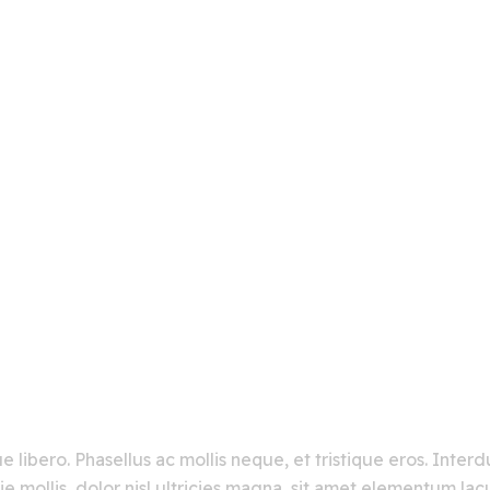
lutpat Blandit Aliquam Etiam
 libero. Phasellus ac mollis neque, et tristique eros. Inte
e mollis, dolor nisl ultricies magna, sit amet elementum lac