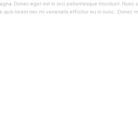
magna. Donec eget est in orci pellentesque tincidunt. Nunc s
usce quis lorem nec mi venenatis efficitur eu in nunc. Done
ligent Art
In The Aerospace Indu