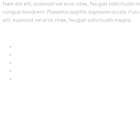
Nam est elit, euismod vel eros vitae, feugiat sollicitudin 
congue hendrerit. Phasellus sagittis dignissim iaculis. F
elit, euismod vel eros vitae, feugiat sollicitudin magna.
AI Graphics
AI Illustrations
Art Design
Innovative Art
Intel
Rapid Data Analysis 
Previous Blog