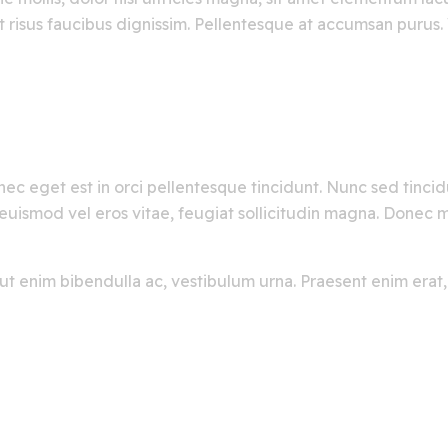
 risus faucibus dignissim. Pellentesque at accumsan purus. 
nec eget est in orci pellentesque tincidunt. Nunc sed tinci
lit, euismod vel eros vitae, feugiat sollicitudin magna. Don
am ut enim bibendulla ac, vestibulum urna. Praesent enim era