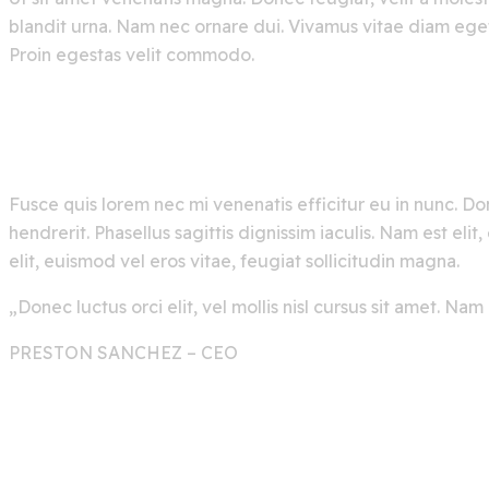
blandit urna. Nam nec ornare dui. Vivamus vitae diam eget
Proin egestas velit commodo.
Morbi Tristique Senectus Et Netus:
Fusce quis lorem nec mi venenatis efficitur eu in nunc. Do
hendrerit. Phasellus sagittis dignissim iaculis. Nam est e
elit, euismod vel eros vitae, feugiat sollicitudin magna.
„Donec luctus orci elit, vel mollis nisl cursus sit amet. N
PRESTON SANCHEZ
– CEO
Splash Of Colors Along With Tech :