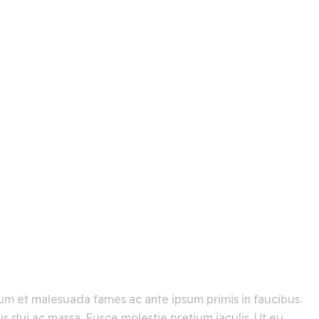
 Erat Velit
rdum et malesuada fames ac ante ipsum primis in faucibus.
us dui ac massa. Fusce molestie pretium iaculis. Ut eu